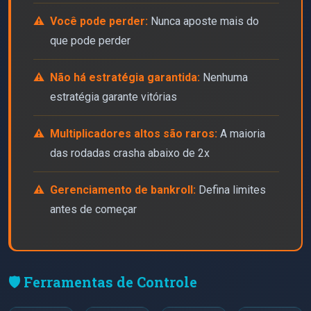
Você pode perder:
Nunca aposte mais do
que pode perder
Não há estratégia garantida:
Nenhuma
estratégia garante vitórias
Multiplicadores altos são raros:
A maioria
das rodadas crasha abaixo de 2x
Gerenciamento de bankroll:
Defina limites
antes de começar
🛡️ Ferramentas de Controle